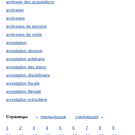
arrérage des acquisitions
arrérager
arrérages
arrérages de pension
arrérages de rente
arrestation
arrestation abusive
arrestation arbitraire
arrestation des biens
arrestation disciplinaire
arrestation fiscale
arrestation illégale
arrestation irrégulière
Страницы
←
предыдущая
следующая
→
1
2
3
4
5
6
7
8
9