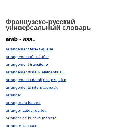
Французско-русский
универсальный словарь
arab - assu
arrangement tête-à-queue
arrangement tête-à-tête
arrangement transitoire
arrangements de N éléments à P
arrangements de objets pris p à p
arrangements internationaux
arranger
arranger au hasard
arranger autour du feu
arranger de la belle manière
arranger la sauce